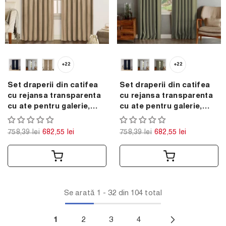
+22
+22
Set draperii din catifea
Set draperii din catifea
cu rejansa transparenta
cu rejansa transparenta
cu ate pentru galerie,
cu ate pentru galerie,
Madison, densitate 700
Madison, densitate 700
g/ml, Latte, 2 buc
g/ml, Hazel Wood, 2 buc
758,39 lei
682,55 lei
758,39 lei
682,55 lei
Se arată
1
-
32
din 104 total
1
2
3
4