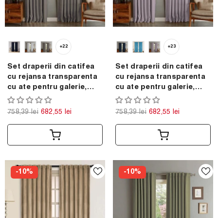
+22
+23
Set draperii din catifea
Set draperii din catifea
cu rejansa transparenta
cu rejansa transparenta
cu ate pentru galerie,
cu ate pentru galerie,
Madison, densitate 700
Madison, densitate 700
g/ml, Lead, 2 buc
g/ml, Lavanda, 2 buc
758,39 lei
682,55 lei
758,39 lei
682,55 lei
-10%
-10%