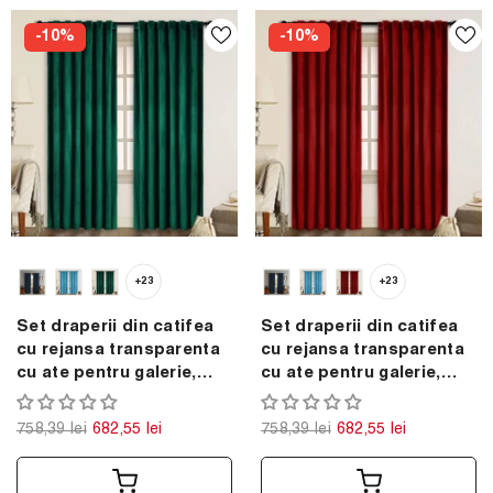
-10%
-10%
+23
+23
Set draperii din catifea
Set draperii din catifea
cu rejansa transparenta
cu rejansa transparenta
cu ate pentru galerie,
cu ate pentru galerie,
Madison, densitate 700
Madison, densitate 700
g/ml, Sacramento Green,
g/ml, Rosu, 2 buc
758,39 lei
682,55 lei
758,39 lei
682,55 lei
2 buc