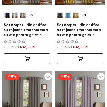
+22
+23
Set draperii din catifea
Set draperii din catifea
cu rejansa transparenta
cu rejansa transparenta
cu ate pentru galerie,
cu ate pentru galerie,
Madison, densitate 700
Madison, densitate 700
g/ml, Lemonade pink, 2
g/ml, Lemon, 2 buc
758,39 lei
682,55 lei
758,39 lei
682,55 lei
buc
-10%
-10%