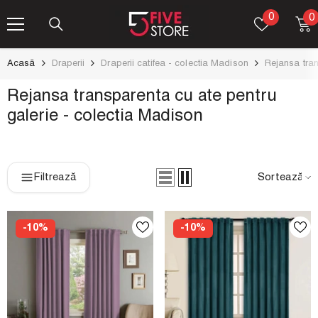
TRECI LA CONȚINUT
FAVORI
0
0
0
a
Acasă
Draperii
Draperii catifea - colectia Madison
Rejansa tran
Rejansa transparenta cu ate pentru
galerie - colectia Madison
Filtrează
Sortează
-10%
-10%