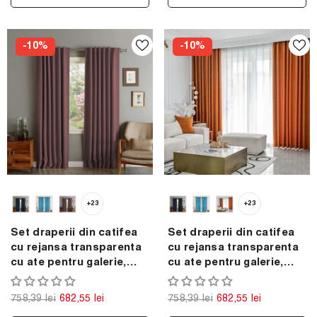
-10%
-10%
+23
+23
Set draperii din catifea
Set draperii din catifea
cu rejansa transparenta
cu rejansa transparenta
cu ate pentru galerie,
cu ate pentru galerie,
Madison, densitate 700
Madison, densitate 700
g/ml, Regal purple, 2 buc
g/ml, Portocaliu, 2 buc
758,39 lei
682,55 lei
758,39 lei
682,55 lei