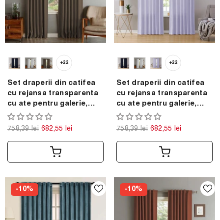
+22
+22
Set draperii din catifea
Set draperii din catifea
cu rejansa transparenta
cu rejansa transparenta
cu ate pentru galerie,
cu ate pentru galerie,
Madison, densitate 700
Madison, densitate 700
g/ml, Wood brown, 2 buc
g/ml, Very light purple, 2
758,39 lei
682,55 lei
758,39 lei
682,55 lei
buc
-10%
-10%