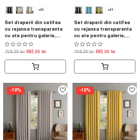
+22
+23
Set draperii din catifea
Set draperii din catifea
cu rejansa transparenta
cu rejansa transparenta
cu ate pentru galerie,
cu ate pentru galerie,
Madison, densitate 700
Madison, densitate 700
g/ml, Linen Cream, 2 buc
g/ml, Lime, 2 buc
758,39 lei
682,55 lei
758,39 lei
682,55 lei
-10%
-10%