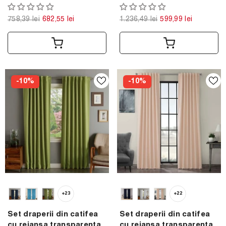
Madison, densitate 700
Madison, densitate 700
g/ml, Mulberry, 2 buc
g/ml, Mov inchis, 2 buc
758,39 lei
682,55 lei
1.236,49 lei
599,99 lei
-10%
-10%
+23
+22
Set draperii din catifea
Set draperii din catifea
cu rejansa transparenta
cu rejansa transparenta