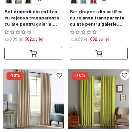
Set draperii din catifea
Set draperii din catifea
cu rejansa transparenta
cu rejansa transparenta
cu ate pentru galerie,
cu ate pentru galerie,
Madison, densitate 700
Madison, densitate 700
g/ml, Maro inchis, 2 buc
g/ml, Magenta, 2 buc
758,39 lei
682,55 lei
758,39 lei
682,55 lei
-10%
-10%