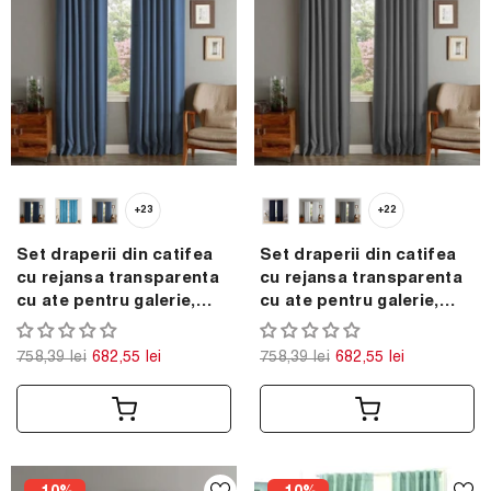
+23
+22
Set draperii din catifea
Set draperii din catifea
cu rejansa transparenta
cu rejansa transparenta
cu ate pentru galerie,
cu ate pentru galerie,
Madison, densitate 700
Madison, densitate 700
g/ml, Sky, 2 buc
g/ml, Shadow, 2 buc
758,39 lei
682,55 lei
758,39 lei
682,55 lei