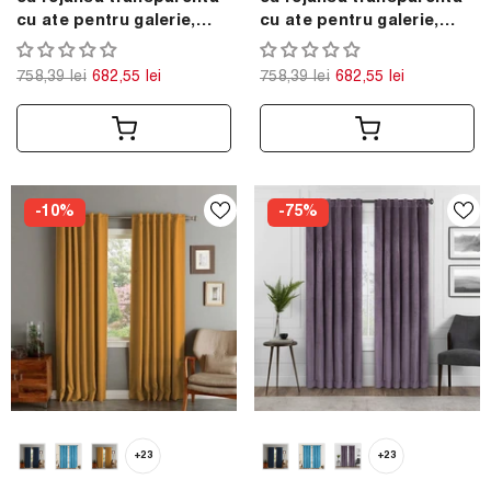
cu ate pentru galerie,
cu ate pentru galerie,
Madison, densitate 700
Madison, densitate 700
g/ml, Moss green, 2 buc
g/ml, Misty rose, 2 buc
758,39 lei
682,55 lei
758,39 lei
682,55 lei
-10%
-75%
+23
+23