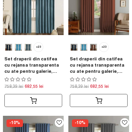
+23
+23
Set draperii din catifea
Set draperii din catifea
cu rejansa transparenta
cu rejansa transparenta
cu ate pentru galerie,
cu ate pentru galerie,
Madison, densitate 700
Madison, densitate 700
g/ml, Stone, 2 buc
g/ml, Spice orange, 2 buc
758,39 lei
682,55 lei
758,39 lei
682,55 lei
-10%
-10%