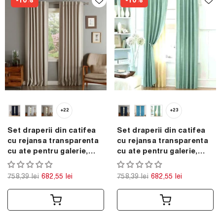
-10%
-10%
+22
+23
Set draperii din catifea
Set draperii din catifea
cu rejansa transparenta
cu rejansa transparenta
cu ate pentru galerie,
cu ate pentru galerie,
Madison, densitate 700
Madison, densitate 700
g/ml, Sand Dollar, 2 buc
g/ml, Sage Green, 2 buc
758,39 lei
682,55 lei
758,39 lei
682,55 lei