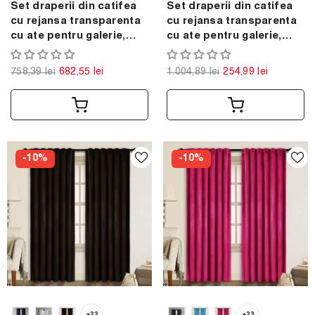
Set draperii din catifea
Set draperii din catifea
cu rejansa transparenta
cu rejansa transparenta
cu ate pentru galerie,
cu ate pentru galerie,
Madison, densitate 700
Madison, densitate 700
g/ml, Medalion, 2 buc
g/ml, Mauve, 2 buc
758,39 lei
682,55 lei
1.004,89 lei
254,99 lei
-10%
-10%
+22
+23