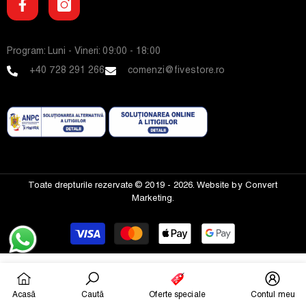
Program: Luni - Vineri: 09:00 - 18:00
+40 728 291 266
comenzi@fivestore.ro
Toate drepturile rezervate © 2019 - 2026. Website by
Convert
Marketing.
Modalitati
de
plata
Acasă
Caută
Oferte speciale
Contul meu